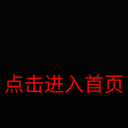
点击进入首页