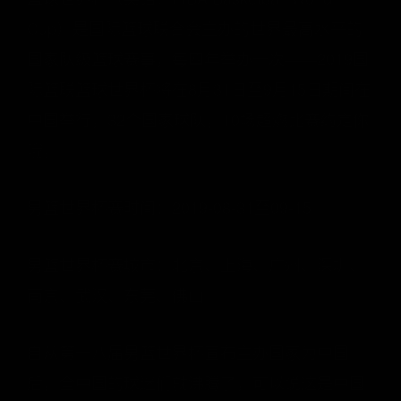
Cup）是国际篮球联合会主办的世界最高水平的
国家队级篮球赛事，每四年举办一次——2019国
际篮联篮球世界杯将在8月31日至9月15日期间在
中国举行，32个国家球队，10场超燃比赛约定你
哦。
男篮世界杯赛时间：2019-08-31至09-15
男篮世界杯赛城市：北京、上海、广州、深圳、
南京、武汉、东莞、佛山
自从第十八届男篮世界杯宣布主办国家为中国
后，全中国的球迷们就沸腾了，可以说这是中国