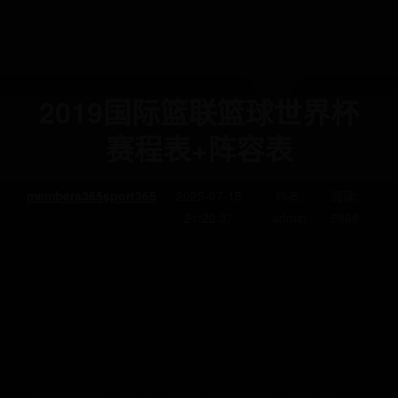
2019国际篮联篮球世界杯
赛程表+阵容表
members365sport365
2025-07-15
作者:
阅读:
21:22:37
admin
9868
篮球世界杯（英语：FIBA Basketball World